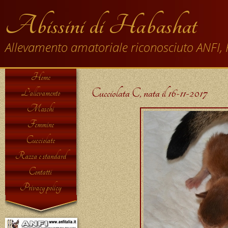
Abissini di Habashat
Allevamento amatoriale riconosciuto ANFI, 
Home
Cucciolata C, nata il 16-11-2017
L’allevamento
Maschi
Femmine
Cucciolate
Razza e standard
Contatti
Privacy policy