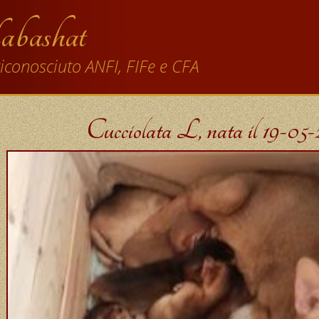
abashat
iconosciuto ANFI, FIFe e CFA
Cucciolata L, nata il 19-05