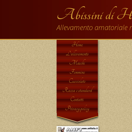
Abissini di H
Allevamento amatoriale r
Home
L’allevamento
Maschi
Femmine
Cucciolate
Razza e standard
Contatti
Privacy policy