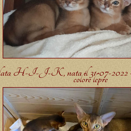
lata H-I-J-K, nata il 31-07-2022 – 
colore lepre