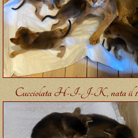
Cucciolata H-I-J-K, nata il 1