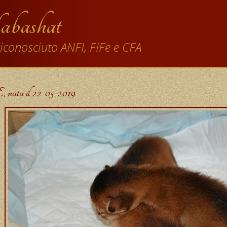
abashat
iconosciuto ANFI, FIFe e CFA
E, nata il 22-05-2019