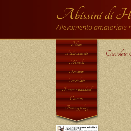
Abissini di H
Allevamento amatoriale r
Home
Cucciolata 
L’allevamento
Maschi
Femmine
Cucciolate
Razza e standard
Contatti
Privacy policy