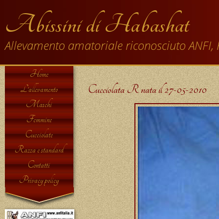
Abissini di Habashat
Allevamento amatoriale riconosciuto ANFI, 
Home
Cucciolata R nata il 27-05-2010
L’allevamento
Maschi
Femmine
Cucciolate
Razza e standard
Contatti
Privacy policy