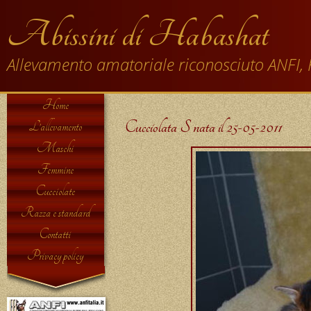
Abissini di Habashat
Allevamento amatoriale riconosciuto ANFI, 
Home
Cucciolata S nata il 25-05-2011
L’allevamento
Maschi
Femmine
Cucciolate
Razza e standard
Contatti
Privacy policy