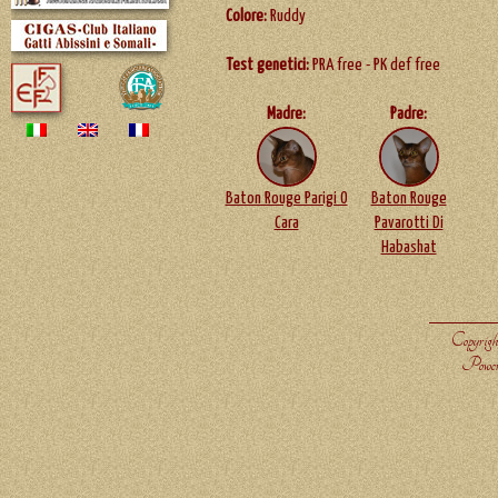
Colore:
Ruddy
Test genetici:
PRA free - PK def free
Madre:
Padre:
Baton Rouge Parigi O
Baton Rouge
Cara
Pavarotti Di
Habashat
Copyrigh
Power