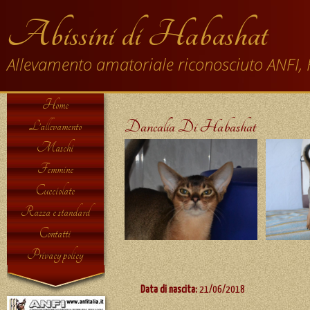
Abissini di Habashat
Allevamento amatoriale riconosciuto ANFI, 
Home
Dancalia Di Habashat
L’allevamento
Maschi
Femmine
Cucciolate
Razza e standard
Contatti
Privacy policy
Data di nascita:
21/06/2018