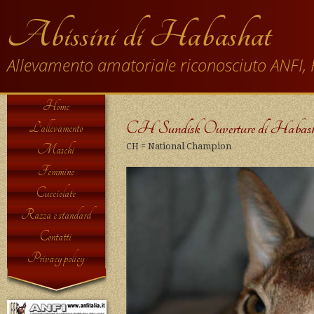
Abissini di Habashat
Allevamento amatoriale riconosciuto ANFI, 
Home
CH Sundisk Ouverture di Habas
L’allevamento
CH = National Champion
Maschi
Femmine
Cucciolate
Razza e standard
Contatti
Privacy policy