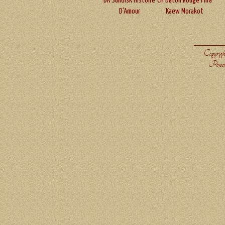
DK Sundisk Histoire
CH Baton Rouge Phra
D'Amour
Kaew Morakot
Copyrigh
Power